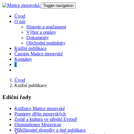
Toggle navigation
Úvod
O nás
Historie a současnost
Výbor a orgány
Dokumenty
Obchodní podmínky
Knižní publikace
Časopis Matice moravské
Kontakty
1
Úvod
Knižní publikace
Ediční řady
Knižnice Matice moravské
Prameny dějin moravských
Země a kultura ve střední Evropě
Disputationes Moravicae
Příležitostné sborníky a jiné publikace