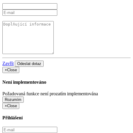
Zavřít
×
Close
Není implementováno
Požadovaná funkce není prozatím implementována
Rozumím
×
Close
Přihlášení