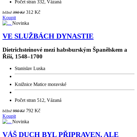
Počet stran 332, Vázaná
312 Kč
běžně
390 Kč
Koupit
Novinka
VE SLUŽBÁCH DYNASTIE
Dietrichsteinové mezi habsburským Španělskem a
Říší, 1548–1700
Stanislav Luska
Knižnice Matice moravské
Počet stran 512, Vázaná
792 Kč
běžně
990 Kč
Koupit
Novinka
VÁŠ DUCH BYL PŘIPRAVEN, ALE