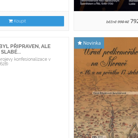
79
Koupit
běžně
990 Kč
Novinka
BYL PŘIPRAVEN, ALE
SLABÉ...
rojevy konfesionalizace v
1628)