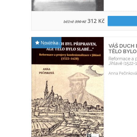
312 Kč
běžně
390 Kč
Novinka
VÁŠ DUCH 
TĚLO BYLO 
Reformace a p
Jihlavě (1522-
Anna Pečinková