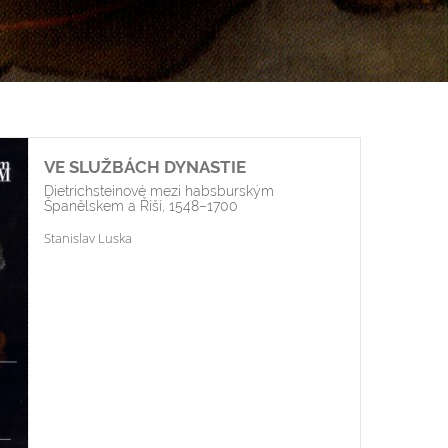
VE SLUŽBÁCH DYNASTIE
Dietrichsteinové mezi habsburským
Španělskem a Říší, 1548–1700
Stanislav Luska