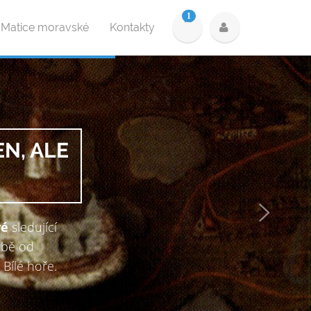
1
 Matice moravské
Kontakty
NOVÁ KNIHA: VE SLUŽB
V e-shopu Matice moravské je nově k dispoz
Lusky
sledující poutavý příběh několika gen
víru evropské politiky 16. a 17. století. Ať už
válečném poli nebo v řadách církve, osudy je
mozaiku příběhu této publikace. Knihu je m