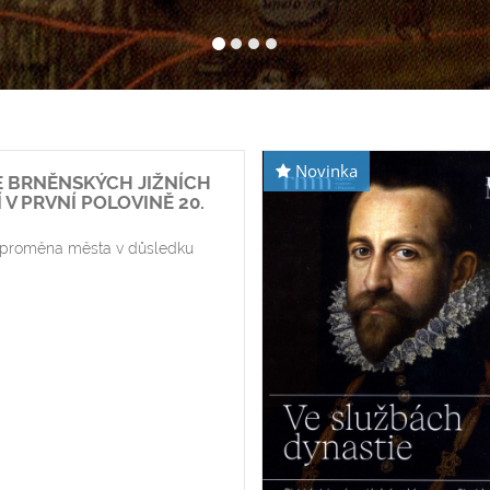
Novinka
 BRNĚNSKÝCH JIŽNÍCH
V PRVNÍ POLOVINĚ 20.
í proměna města v důsledku