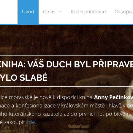
Úvod
O nás
Knižní publikace
Časopis