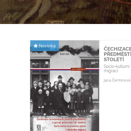
Novinka
ČECHIZACE
PŘEDMĚSTÍ 
STOLETÍ
Socio-kulturn
migrací
Jana Čerminová