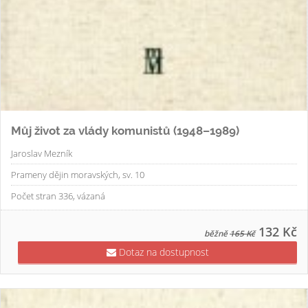
Můj život za vlády komunistů (1948–1989)
Jaroslav Mezník
Prameny dějin moravských, sv. 10
Počet stran 336, vázaná
132 Kč
běžně
165 Kč
Dotaz na dostupnost