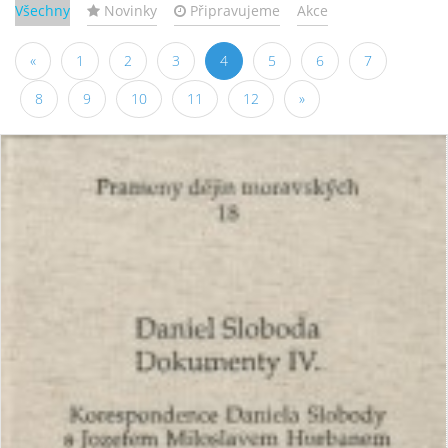
Všechny
Novinky
Připravujeme
Akce
«
1
2
3
4
5
6
7
8
9
10
11
12
»