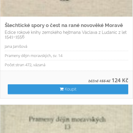
Šlechtické spory o čest na rané novověké Moravě
Edice rokové knihy zemského hejtmana Václava z Ludanic z let
1541–1556
Jana Janišová
Prameny dějin moravských, sv. 14
Počet stran 472, vázaná
124 Kč
běžně
155 Kč
Koupit