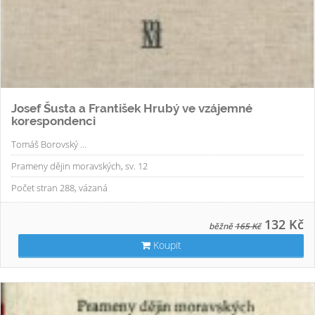
Josef Šusta a František Hrubý ve vzájemné
korespondenci
Tomáš Borovský
...
Prameny dějin moravských, sv. 12
Počet stran 288, vázaná
132 Kč
běžně
165 Kč
Koupit