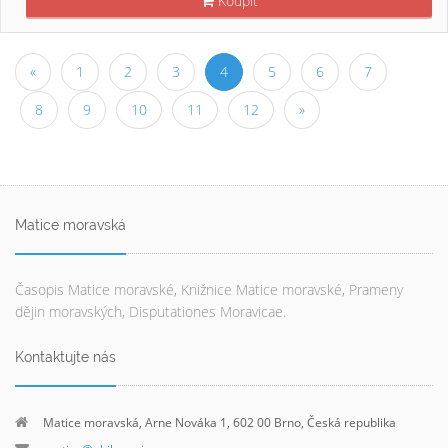
Koupit
«
1
2
3
4
5
6
7
8
9
10
11
12
»
Matice moravská
Časopis Matice moravské, Knižnice Matice moravské, Prameny
dějin moravských, Disputationes Moravicae.
Kontaktujte nás
Matice moravská, Arne Nováka 1, 602 00 Brno, Česká republika