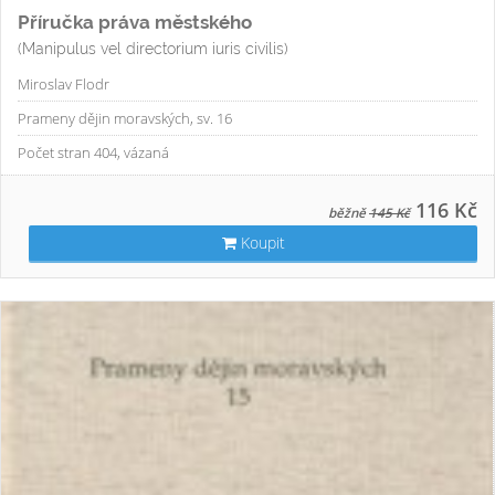
Příručka práva městského
(Manipulus vel directorium iuris civilis)
Miroslav Flodr
Prameny dějin moravských, sv. 16
Počet stran 404, vázaná
116 Kč
běžně
145 Kč
Koupit