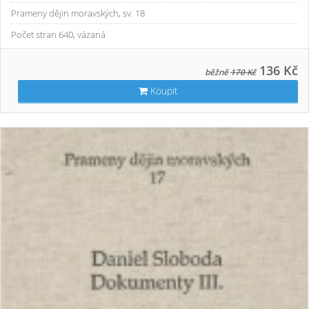
Prameny dějin moravských, sv. 18
Počet stran 640, vázaná
136 Kč
běžně
170 Kč
Koupit