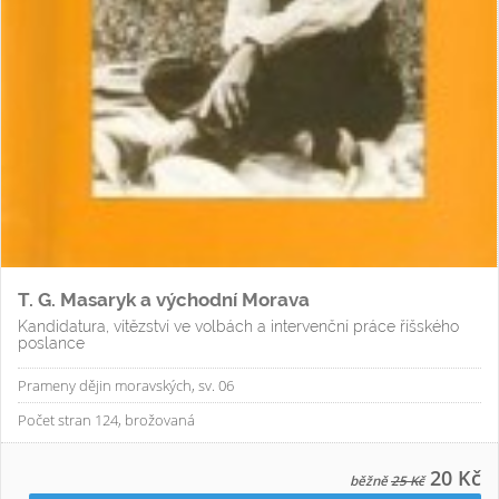
T. G. Masaryk a východní Morava
Kandidatura, vítězství ve volbách a intervenční práce říšského
poslance
Prameny dějin moravských, sv. 06
Počet stran 124, brožovaná
20 Kč
běžně
25 Kč