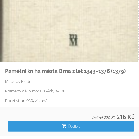
Pamětní kniha města Brna z let 1343–1376 (1379)
Miroslav Flodr
Prameny dějin moravských, sv. 08
Počet stran 950, vázaná
216 Kč
běžně
270 Kč
Koupit