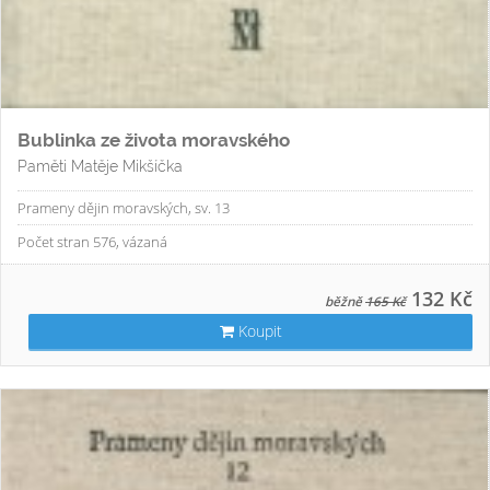
Bublinka ze života moravského
Paměti Matěje Mikšíčka
Prameny dějin moravských, sv. 13
Počet stran 576, vázaná
132 Kč
běžně
165 Kč
Koupit