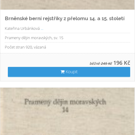
Brněnské berní rejstříky z přelomu 14. a 15. století
Kateřina Urbánková
...
Prameny dějin moravských, sv. 15
Počet stran 920, vázaná
196 Kč
běžně
245 Kč
Koupit