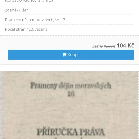
Zdeněk Fišer
Prameny dějin moravských, sv. 17
Počet stran 420, vázaná
104 Kč
běžně
130 Kč
Koupit