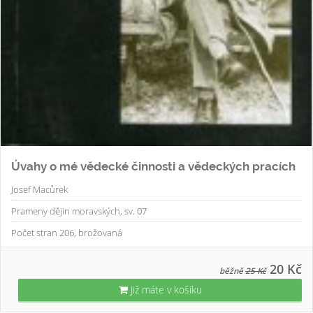
Úvahy o mé vědecké činnosti a vědeckých pracích
Josef Macůrek
Prameny dějin moravských, sv. 07
Počet stran 206, brožovaná
20 Kč
běžně
25 Kč
Již máte v košíku