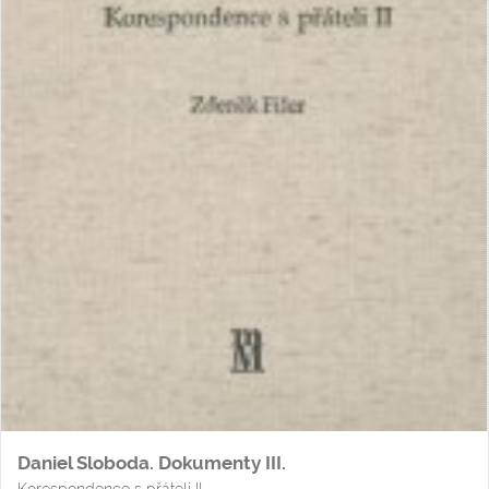
Daniel Sloboda. Dokumenty III.
Korespondence s přáteli II.