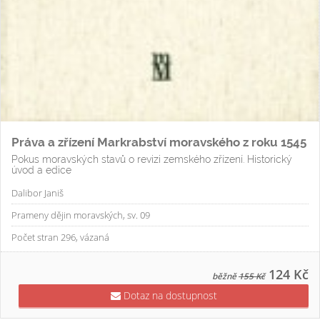
Práva a zřízení Markrabství moravského z roku 1545
Pokus moravských stavů o revizi zemského zřízení. Historický
úvod a edice
Dalibor Janiš
Prameny dějin moravských, sv. 09
Počet stran 296, vázaná
124 Kč
běžně
155 Kč
Dotaz na dostupnost