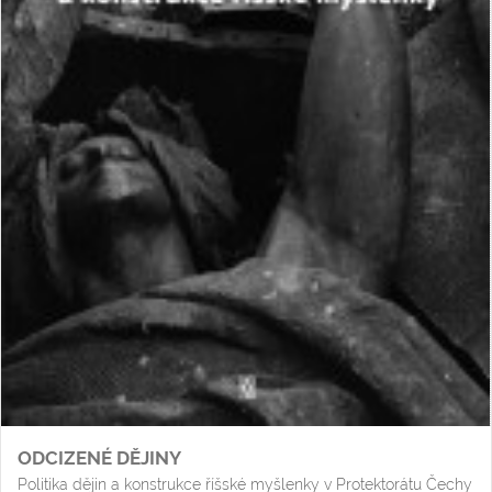
ODCIZENÉ DĚJINY
Politika dějin a konstrukce říšské myšlenky v Protektorátu Čechy