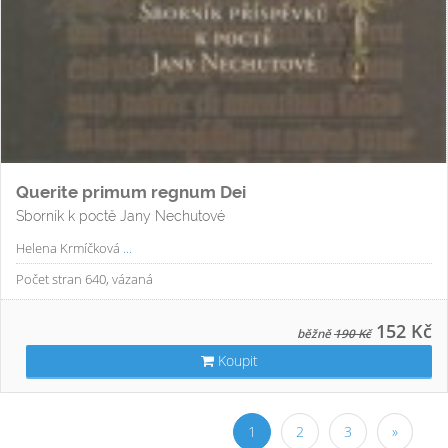
Querite primum regnum Dei
Sborník k poctě Jany Nechutové
Helena Krmíčková
...
Počet stran 640, vázaná
152 Kč
běžně
190 Kč
Koupit
1
2
3
»