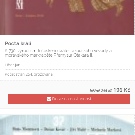
Pocta králi
K 730. výročí smrti českého krále, rakouského vévody a
moravského markraběte Přemysla Otakara II.
Libor Jan
...
Počet stran 264, brožovaná
196 Kč
běžně
245 Kč
Dotaz na dostupnost