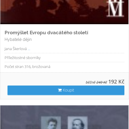
Promýšlet Evropu dvacátého století
Hybatelé dějin
Jana Škerlová
...
Příležitostné sborníky
Počet stran 316, brožovaná
192 Kč
běžně
240 Kč
Koupit