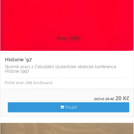
Historie ’97
Sborník prací z Celostátní studentské vědecké konference
Historie 1997
Počet stran 268, brožovaná
20 Kč
běžně
25 Kč
Koupit