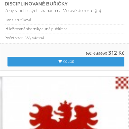
DISCIPLINOVANÉ BUŘIČKY
Ženy v politických stranách na Moravě do roku 1914
Hana Krutílková
Příležitostné sborníky a jiné publikace
Počet stran 368, vázaná
312 Kč
běžně
390 Kč
Koupit