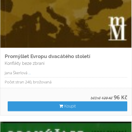
Promýšlet Evropu dvacátého století
Konflikty beze zbraní
Jana Škerlová
...
Počet stran 240, brožovaná
96 Kč
běžně
120 Kč
Koupit