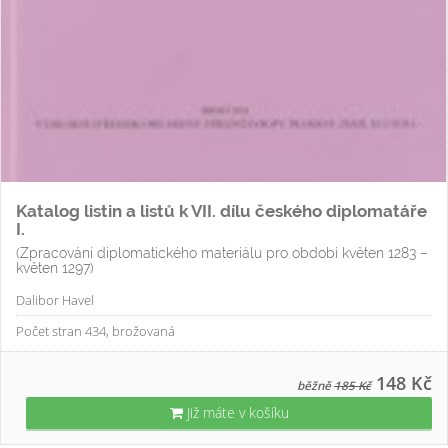
Katalog listin a listů k VII. dílu českého diplomatáře
I.
(Zpracování diplomatického materiálu pro období květen 1283 –
květen 1297)
Dalibor Havel
Počet stran 434, brožovaná
148 Kč
běžně
185 Kč
Již máte v košíku