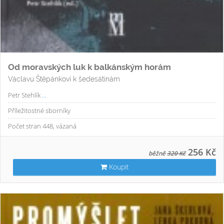
Od moravských luk k balkánským horám
Václavu Štěpánkovi k šedesátinám
Petr Stehlík
...
Příležitostné sborníky
Počet stran 448, vázaná
256 Kč
běžně
320 Kč
Koupit