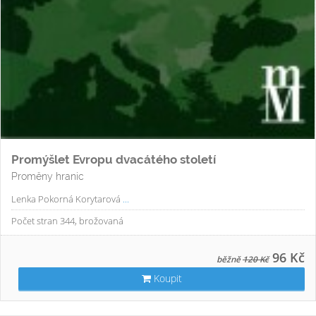
Promýšlet Evropu dvacátého století
Proměny hranic
Lenka Pokorná Korytarová
...
Počet stran 344, brožovaná
96 Kč
běžně
120 Kč
Koupit