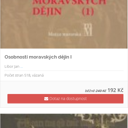
Osobnosti moravských dějin I
Libor Jan
...
Počet stran 518, vázaná
192 Kč
běžně
240 Kč
Dotaz na dostupnost