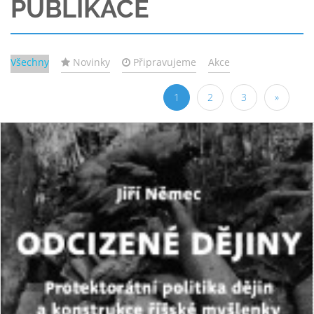
PUBLIKACE
Všechny
Novinky
Připravujeme
Akce
1
2
3
»