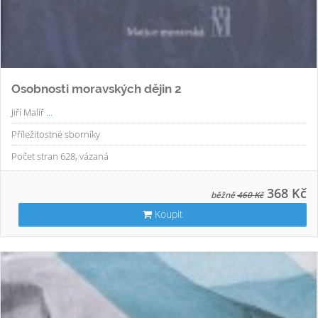
Osobnosti moravských dějin 2
Jiří Malíř
...
Příležitostné sborníky
Počet stran 628, vázaná
368 Kč
běžně
460 Kč
Koupit