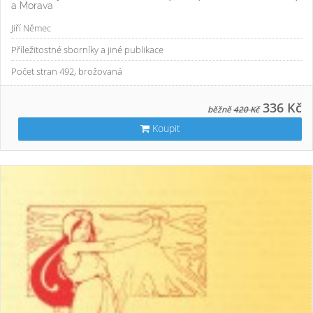
a Morava
Jiří Němec
Příležitostné sborníky a jiné publikace
Počet stran 492, brožovaná
336 Kč
běžně
420 Kč
Koupit