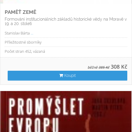
PAMĚŤ ZEMĚ
Formování institucionálních základů historické vědy na Moravě v
19. a 20. století
Stanislav Bárta
...
Příležitostné sborníky
Počet stran 452, vázaná
308 Kč
běžně
385 Kč
Koupit