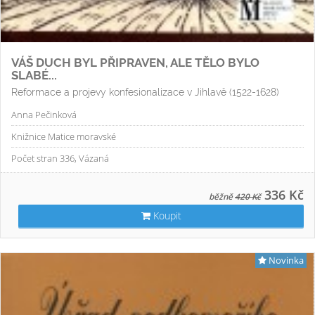
VÁŠ DUCH BYL PŘIPRAVEN, ALE TĚLO BYLO
SLABÉ...
Reformace a projevy konfesionalizace v Jihlavě (1522-1628)
Anna Pečinková
Knižnice Matice moravské
Počet stran 336, Vázaná
336 Kč
běžně
420 Kč
Koupit
Novinka