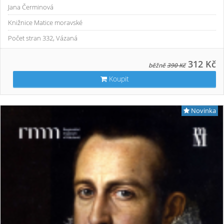
Jana Čerminová
Knižnice Matice moravské
Počet stran 332, Vázaná
312 Kč
běžně
390 Kč
Koupit
Novinka