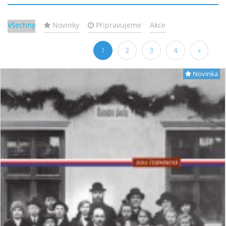
Všechny
Novinky
Připravujeme
Akce
1
2
3
4
»
Novinka