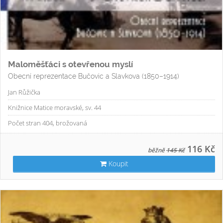
Maloměšťáci s otevřenou myslí
Obecní reprezentace Bučovic a Slavkova (1850–1914)
Jan Růžička
Knižnice Matice moravské, sv. 44
Počet stran 404, brožovaná
116 Kč
běžně
145 Kč
Koupit