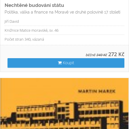
Nechtěné budování státu
Politika, válka a finance na Moravě ve druhé polovině 17. století
Jiří David
Knižnice Matice moravské, sv. 46
Počet stran 340, vázaná
272 Kč
běžně
340 Kč
Koupit