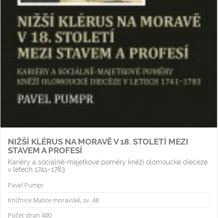
NIŽŠÍ KLÉRUS NA MORAVĚ V 18. STOLETÍ MEZI
STAVEM A PROFESÍ
Kariéry a sociálně-majetkové poměry kněží olomoucké diecéze
v letech 1741–1783
Pavel Pumpr
Knižnice Matice moravské, sv. 48
Počet stran 400