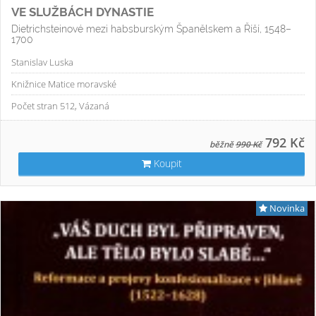
VE SLUŽBÁCH DYNASTIE
Dietrichsteinové mezi habsburským Španělskem a Říší, 1548–
1700
Stanislav Luska
Knižnice Matice moravské
Počet stran 512, Vázaná
792 Kč
běžně
990 Kč
Koupit
Novinka