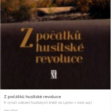
Z počátků husitské revoluce
K výročí svěcení husitských kněží na Lipnici v roce 1417
Petr Elbel
...