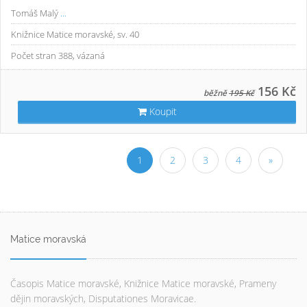
Tomáš Malý
...
Knižnice Matice moravské, sv. 40
Počet stran 388, vázaná
156 Kč
běžně
195 Kč
Koupit
1
2
3
4
»
Matice moravská
Časopis Matice moravské, Knižnice Matice moravské, Prameny
dějin moravských, Disputationes Moravicae.