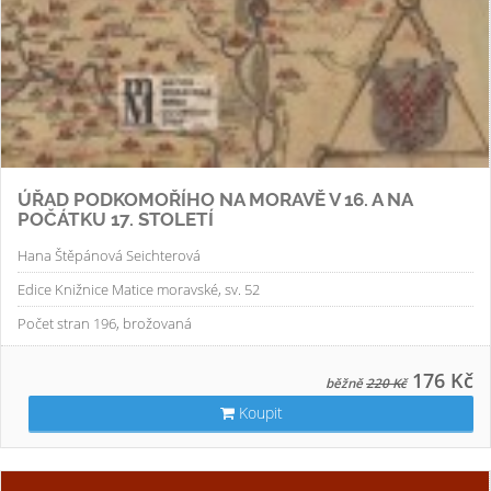
ÚŘAD PODKOMOŘÍHO NA MORAVĚ V 16. A NA
POČÁTKU 17. STOLETÍ
Hana Štěpánová Seichterová
Edice Knižnice Matice moravské, sv. 52
Počet stran 196, brožovaná
176 Kč
běžně
220 Kč
Koupit