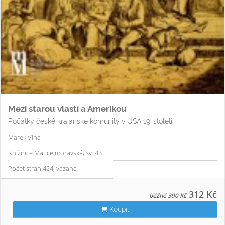
Mezi starou vlastí a Amerikou
Počátky české krajanské komunity v USA 19. století
Marek Vlha
Knižnice Matice moravské, sv. 43
Počet stran 424, vázaná
312 Kč
běžně
390 Kč
Koupit