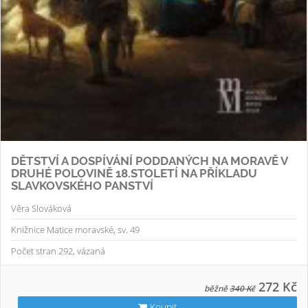
DĚTSTVÍ A DOSPÍVÁNÍ PODDANÝCH NA MORAVĚ V
DRUHÉ POLOVINĚ 18.STOLETÍ NA PŘÍKLADU
SLAVKOVSKÉHO PANSTVÍ
Věra Slováková
Knižnice Matice moravské, sv. 49
Počet stran 292, vázaná
272 Kč
běžně
340 Kč
Koupit